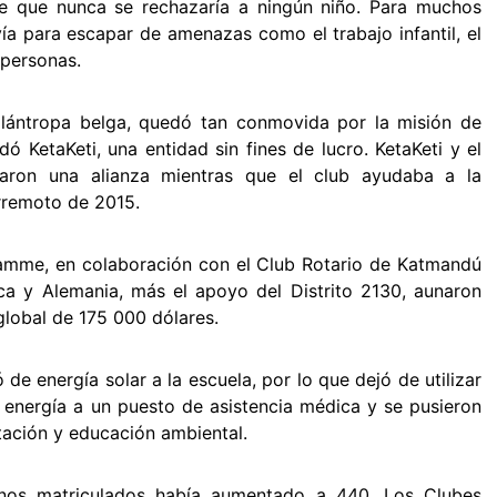
e que nunca se rechazaría a ningún niño. Para muchos
vía para escapar de amenazas como el trabajo infantil, el
 personas.
ilántropa belga, quedó tan conmovida por la misión de
ó KetaKeti, una entidad sin fines de lucro. KetaKeti y el
ron una alianza mientras que el club ayudaba a la
rremoto de 2015.
amme, en colaboración con el Club Rotario de Katmandú
a y Alemania, más el apoyo del Distrito 2130, aunaron
lobal de 175 000 dólares.
de energía solar a la escuela, por lo que dejó de utilizar
ó energía a un puesto de asistencia médica y se pusieron
stación y educación ambiental.
nos matriculados había aumentado a 440. Los Clubes