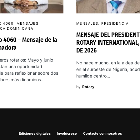
O 4060
MENSAJES
MENSAJES
PRESIDENCIA
ICA DOMINICANA
MENSAJE DEL PRESIDENT
to 4060 – Mensaje de la
ROTARY INTERNATIONAL,
nadora
DE 2026
os rotarios: Mayo y junio
No hace mucho, en la aldea de
ntan una oportunidad
en el suroeste de Nigeria, acud
le para reflexionar sobre dos
humilde centro…
ilares más dinámicos…
by
Rotary
y
Ediciones digitales
Involúcrese
Contacte con nosotros