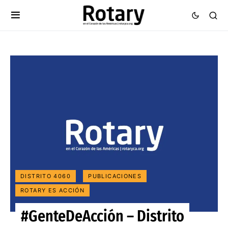
DISTRITO 4060
PUBLICACIONES
ROTARY ES ACCIÓN
#GenteDeAcción – Distrito