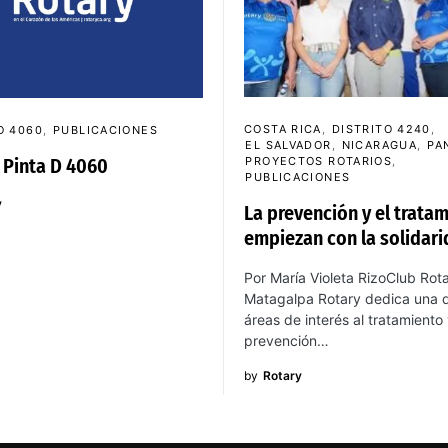
COSTA RICA
DISTRITO 4240
O 4060
PUBLICACIONES
EL SALVADOR
NICARAGUA
PA
 Pinta D 4060
PROYECTOS ROTARIOS
PUBLICACIONES
y
La prevención y el trata
empiezan con la solidar
Por María Violeta RizoClub Rota
Matagalpa Rotary dedica una 
áreas de interés al tratamiento
prevención…
by
Rotary