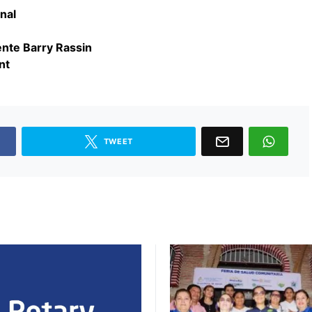
nal
ente Barry Rassin
nt
TWEET