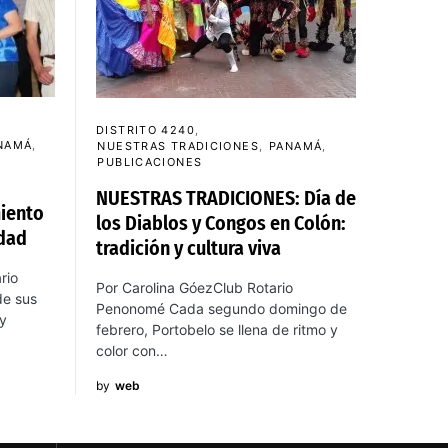
DISTRITO 4240
NAMÁ
NUESTRAS TRADICIONES
PANAMÁ
PUBLICACIONES
NUESTRAS TRADICIONES: Día de
miento
los Diablos y Congos en Colón:
idad
tradición y cultura viva
rio
Por Carolina GóezClub Rotario
de sus
Penonomé Cada segundo domingo de
 y
febrero, Portobelo se llena de ritmo y
color con…
by
web