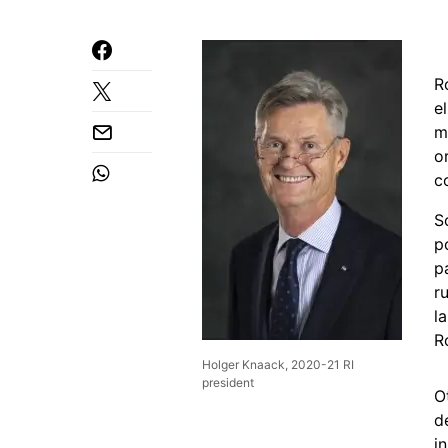
R
e
m
o
c
S
p
p
r
l
R
Holger Knaack, 2020-21 RI
president
O
d
i