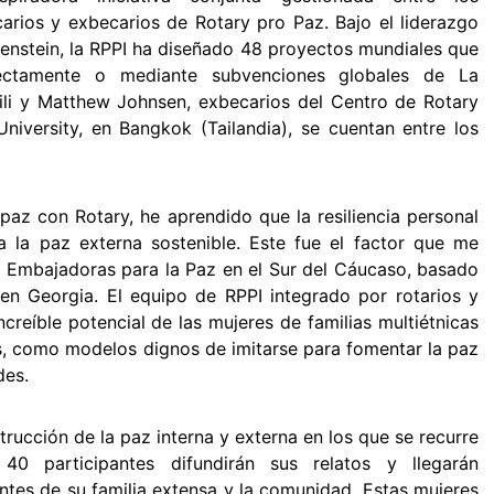
ecarios y exbecarios de Rotary pro Paz. Bajo el liderazgo
tenstein, la RPPI ha diseñado 48 proyectos mundiales que
ectamente o mediante subvenciones globales de La
vili y Matthew Johnsen, exbecarios del Centro de Rotary
niversity, en Bangkok (Tailandia), se cuentan entre los
paz con Rotary, he aprendido que la resiliencia personal
 a la paz externa sostenible. Este fue el factor que me
o Embajadoras para la Paz en el Sur del Cáucaso, basado
é en Georgia. El equipo de RPPI integrado por rotarios y
creíble potencial de las mujeres de familias multiétnicas
s, como modelos dignos de imitarse para fomentar la paz
des.
trucción de la paz interna y externa en los que se recurre
 40 participantes difundirán sus relatos y llegarán
tes de su familia extensa y la comunidad. Estas mujeres