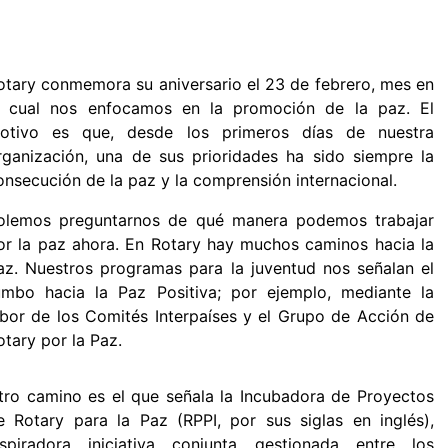
otary conmemora su aniversario el 23 de febrero, mes en
l cual nos enfocamos en la promoción de la paz. El
otivo es que, desde los primeros días de nuestra
rganización, una de sus prioridades ha sido siempre la
onsecución de la paz y la comprensión internacional.
olemos preguntarnos de qué manera podemos trabajar
or la paz ahora. En Rotary hay muchos caminos hacia la
az. Nuestros programas para la juventud nos señalan el
umbo hacia la Paz Positiva; por ejemplo, mediante la
abor de los Comités Interpaíses y el Grupo de Acción de
otary por la Paz.
tro camino es el que señala la Incubadora de Proyectos
e Rotary para la Paz (RPPI, por sus siglas en inglés),
nspiradora iniciativa conjunta gestionada entre los