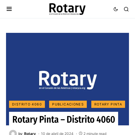
DISTRITO 4060
PUBLICACIONES
ROTARY PINTA
Rotary Pinta – Distrito 4060
by
Rotary
10 de abril de 2024
2 minute read