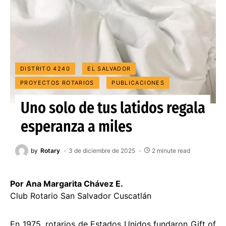
DISTRITO 4240
EL SALVADOR
PROYECTOS ROTARIOS
PUBLICACIONES
Uno solo de tus latidos regala
esperanza a miles
by
Rotary
3 de diciembre de 2025
2 minute read
Por Ana Margarita Chávez E.
Club Rotario San Salvador Cuscatlán
En 1975, rotarios de Estados Unidos fundaron Gift of