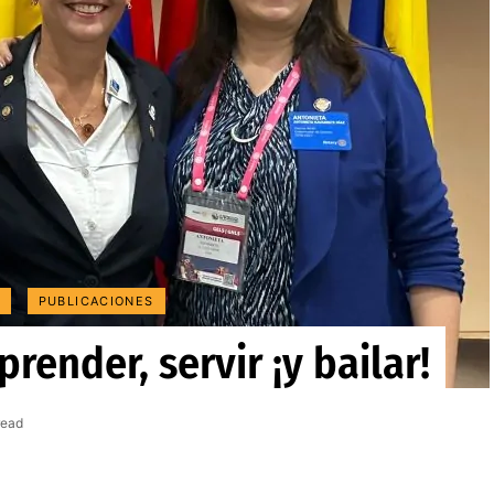
A
PUBLICACIONES
render, servir ¡y bailar!
read