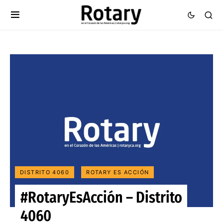
DISTRITO 4060
ROTARY ES ACCIÓN
#RotaryEsAcción – Distrito
4060